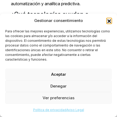
automatización y analítica predictiva.
¿Qué tecnologías ayudan a
mejorar resiliencia empresarial?
Gestionar consentimiento
Plataformas de visibilidad end-to-end, inteligencia
Para ofrecer las mejores experiencias, utilizamos tecnologías como
artificial, IoT, automatización y modelos de
las cookies para almacenar y/o acceder a la información del
dispositivo. El consentimiento de estas tecnologías nos permitirá
simulación logística permiten anticipar riesgos y
procesar datos como el comportamiento de navegación o las
mejorar capacidad de reacción.
identificaciones únicas en este sitio. No consentir o retirar el
consentimiento, puede afectar negativamente a ciertas
¿Qué relación existe entre
características y funciones.
resiliencia y competitividad?
Las organizaciones resilientes suelen mantener
Aceptar
mayor estabilidad operativa, responder más rápido
frente a cambios y reducir impacto financiero
Denegar
derivado de disrupciones.
Ver preferencias
Política de privacidad
Aviso Legal