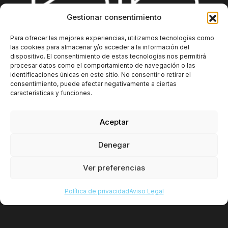
Gestionar consentimiento
Para ofrecer las mejores experiencias, utilizamos tecnologías como
las cookies para almacenar y/o acceder a la información del
dispositivo. El consentimiento de estas tecnologías nos permitirá
procesar datos como el comportamiento de navegación o las
Plataforma
Integraciones
Sobre nosotros
identificaciones únicas en este sitio. No consentir o retirar el
consentimiento, puede afectar negativamente a ciertas
Blog
Contacto
Información adicional
características y funciones.
Aceptar
Denegar
Ver preferencias
Copyright 2025. Kaira Digital SL. All rights reserved.
Política de privacidad
Política de privacidad
Aviso Legal
Aviso Legal
Política de cookies