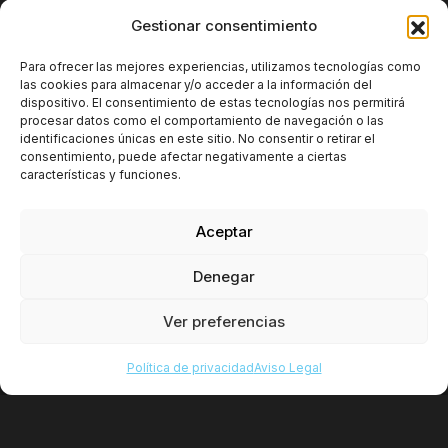
Gestionar consentimiento
Para ofrecer las mejores experiencias, utilizamos tecnologías como
las cookies para almacenar y/o acceder a la información del
dispositivo. El consentimiento de estas tecnologías nos permitirá
procesar datos como el comportamiento de navegación o las
Plataforma
Integraciones
Sobre nosotros
identificaciones únicas en este sitio. No consentir o retirar el
consentimiento, puede afectar negativamente a ciertas
Blog
Contacto
Información adicional
características y funciones.
Aceptar
Denegar
Ver preferencias
Copyright 2025. Kaira Digital SL. All rights reserved.
Política de privacidad
Política de privacidad
Aviso Legal
Aviso Legal
Política de cookies