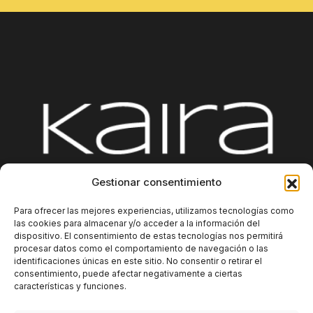
Gestionar consentimiento
Plataforma
Integraciones
Sobre nosotros
Para ofrecer las mejores experiencias, utilizamos tecnologías como
las cookies para almacenar y/o acceder a la información del
Blog
Contacto
Información adicional
dispositivo. El consentimiento de estas tecnologías nos permitirá
procesar datos como el comportamiento de navegación o las
identificaciones únicas en este sitio. No consentir o retirar el
consentimiento, puede afectar negativamente a ciertas
características y funciones.