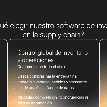
ué elegir nuestro software de inv
en la supply chain?
Control global de inventario
y operaciones
Contamos con todo el ciclo
Desde compras hasta entrega final,
conecta inventario, pedidos y transporte
desde una única fuente de datos.
Visibilidad completa sin incongruencias ni
silos de información