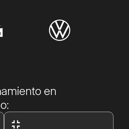
onamiento en
o: