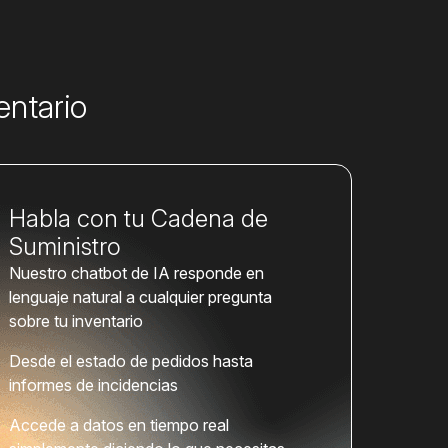
entario
Habla con tu Cadena de
Suministro
Nuestro chatbot de IA responde en
lenguaje natural a cualquier pregunta
sobre tu inventario
Desde el estado de pedidos hasta
informes de incidencias
Accede a datos en tiempo real