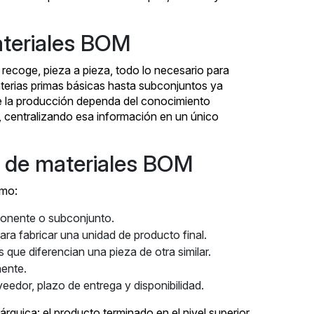
ateriales BOM
recoge, pieza a pieza, todo lo necesario para
terias primas básicas hasta subconjuntos ya
ue la producción dependa del conocimiento
o, centralizando esa información en un único
a de materiales BOM
imo:
onente o subconjunto.
ra fabricar una unidad de producto final.
 que diferencian una pieza de otra similar.
nente.
edor, plazo de entrega y disponibilidad.
árquica: el producto terminado en el nivel superior,