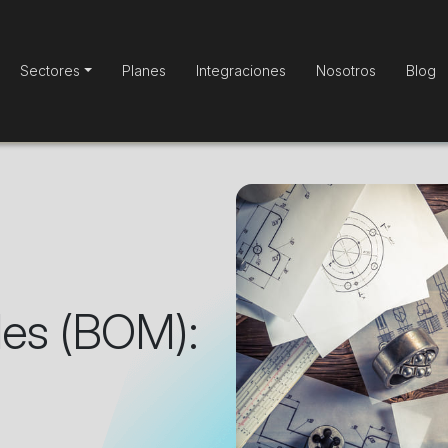
Sectores
Planes
Integraciones
Nosotros
Blog
ales (BOM):