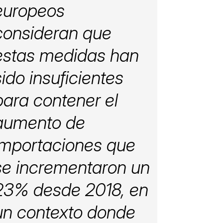
europeos
consideran que
estas medidas han
sido insuficientes
para contener el
aumento de
importaciones que
se incrementaron un
23% desde 2018, en
un contexto donde