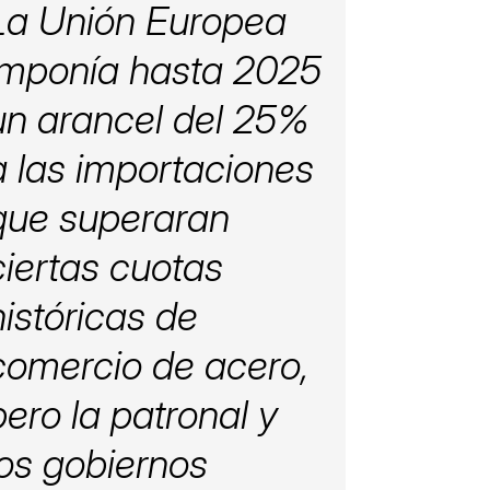
La Unión Europea
imponía hasta 2025
un arancel del 25%
a las importaciones
que superaran
ciertas cuotas
históricas de
comercio de acero,
pero la patronal y
los gobiernos