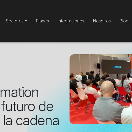
Sectores
Planes
Integraciones
Nosotros
Blog
omation
 futuro de
n la cadena